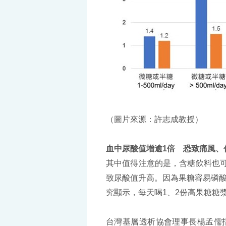
（圖片來源：許志成教授）
血中尿酸值增逾1倍 恐致痛風、
其中值得注意的是，含糖飲料也
致尿酸值升高。因為果糖容易磷
究顯示，每天喝1、2份高果糖糖
台灣基層透析協會理事長楊孟儒